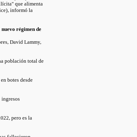
ilícita" que alimenta
ice), informó la
n
nuevo régimen de
iores, David Lammy,
a población total de
 en botes desde
 ingresos
022, pero es la
as fallecieron