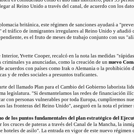
legar al Reino Unido a través del canal, de acuerdo con los dato
iplomacia británica, este régimen de sanciones ayudará a "preven
" el tráfico de inmigrantes irregulares al Reino Unido y añadió 
ependiente, es el fruto de meses de trabajo conjunto con sus "al
e Interior, Yvette Cooper, recalcó en la nota las medidas "rápida
s criminales ya anunciadas, como la creación de un
nuevo Coma
 de acuerdos con países como Irak o Alemania o la prohibición d
icas y de redes sociales a presuntos traficantes.
arte del llamado Plan para el Cambio del Gobierno laborista lid
ma legislatura. "Si desmantelamos las redes de financiación ilíc
icar con personas vulnerables por toda Europa, cumpliremos nues
 las fronteras del Reino Unido", aseguró en la nota el primer 
o de los puntos fundamentales del plan estratégico del Ejecu
 los cruces de pateras a través del Canal de la Mancha, la inmi
 de hoteles de asilo". La entrada en vigor de este nuevo régimen 