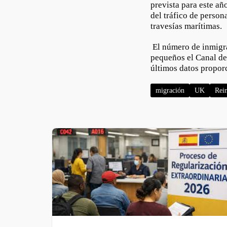
prevista para este añ
del tráfico de person
travesías marítimas.
El número de inmigra
pequeños el Canal de
últimos datos proporc
migración
UK
Rei