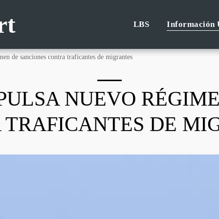
rt
LBS
Información 
en de sanciones contra traficantes de migrantes
MPULSA NUEVO RÉGIME
 TRAFICANTES DE MI