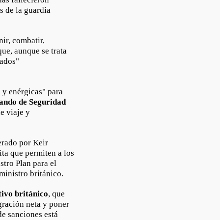
s de la guardia
ir, combatir,
que, aunque se trata
iados"
s y enérgicas" para
ndo de Seguridad
e viaje y
erado por Keir
ita que permiten a los
tro Plan para el
ministro británico.
tivo británico
, que
gración neta y poner
de sanciones está