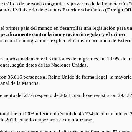
de tráfico de personas migrantes y privarlas de la financiación "
antó el Ministerio de Asuntos Exteriores británico (Foreign Off
el primer país del mundo en desarrollar una legislación para u
específicamente
contra la inmigración irregular y el crimen
ado con la inmigración", explicó el ministro británico de Exter
tra aproximadamente 9,3 millones de migrantes, un 13,9% de un
sonas, según datos de las Naciones Unidas.
ron 36.816 personas al Reino Unido de forma ilegal, la mayoría
 Canal de la Mancha.
cremento del 25% respecto de 2023 cuando se registraron 29.437
 total fue un 20% inferior al récord de 45.774 documentado en 2
de 2018, cuando empezaron a contabilizarse.
bién es considerado como el año más mortífero, pues 53 person