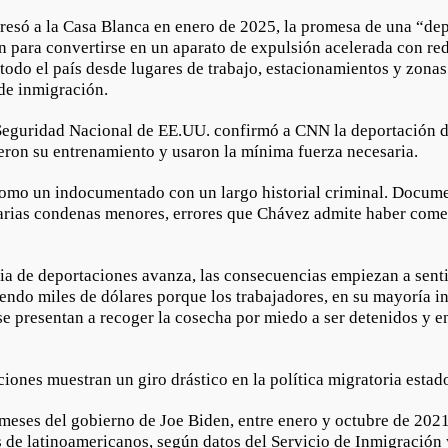
esó a la Casa Blanca en enero de 2025, la promesa de una “de
n para convertirse en un aparato de expulsión acelerada con re
 todo el país desde lugares de trabajo, estacionamientos y zonas
 de inmigración.
Seguridad Nacional de EE.UU. confirmó a CNN la deportación 
ieron su entrenamiento y usaron la mínima fuerza necesaria.
como un indocumentado con un largo historial criminal. Docume
arias condenas menores, errores que Chávez admite haber come
ia de deportaciones avanza, las consecuencias empiezan a senti
endo miles de dólares porque los trabajadores, en su mayoría i
e presentan a recoger la cosecha por miedo a ser detenidos y e
ciones muestran un giro drástico en la política migratoria esta
meses del gobierno de Joe Biden, entre enero y octubre de 2021
 de latinoamericanos, según datos del Servicio de Inmigración