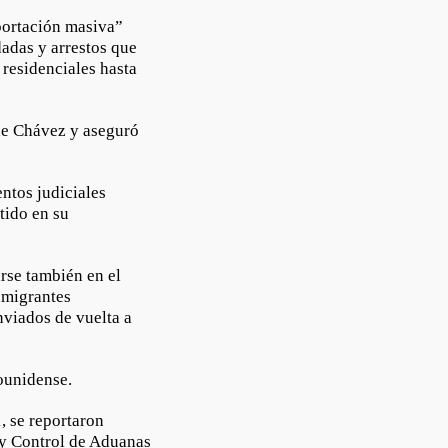
portación masiva”
dadas y arrestos que
 residenciales hasta
de Chávez y aseguró
ntos judiciales
tido en su
rse también en el
nmigrantes
nviados de vuelta a
dounidense.
, se reportaron
 y Control de Aduanas