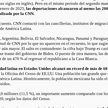
sus siglas en inglés). Pero en el mismo periodo del segundo ma
 enero de 2025,
las deportaciones alcanzaron al menos las 20
alizado por la CNN.
ecuento, CNN contactó con las cancillerías, institutos de migraci
s de América Latina.
a, Argentina, Bolivia, El Salvador, Nicaragua, Panamá y Paragu
itud de CNN por lo que no aparecen en el recuento, lo que sugie
 aún mayor. El salto es contundente: la cifra bajo Trump es cas
ese tramo del gobierno de Biden. O puesto de otra manera, las d
 de un 470 % al regresar el republicano a la Casa Blanca.
dad latina en Estados Unidos alcanzó un récord de más de 68
e la Oficina del Censo de EE.UU. Una población tan grande que 
mérica Latina. Históricamente, la población mexicana ha sido e
Unidos.
9 millones (11,5 %), un importante aumento comparado con los
20, según los datos del Censo.