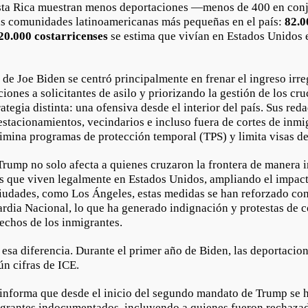
osta Rica muestran menos deportaciones —menos de 400 en conj
as comunidades latinoamericanas más pequeñas en el país:
82.0
20.000 costarricenses
se estima que vivían en Estados Unidos 
de Joe Biden se centró principalmente en frenar el ingreso irreg
cciones a solicitantes de asilo y priorizando la gestión de los cr
ategia distinta: una ofensiva desde el interior del país. Sus re
 estacionamientos, vecindarios e incluso fuera de cortes de inmi
limina programas de protección temporal (TPS) y limita visas de
rump no solo afecta a quienes cruzaron la frontera de manera ir
s que viven legalmente en Estados Unidos, ampliando el impa
ciudades, como Los Ángeles, estas medidas se han reforzado co
ardia Nacional, lo que ha generado indignación y protestas de 
rechos de los inmigrantes.
 esa diferencia. Durante el primer año de Biden, las deportacio
ún cifras de ICE.
 informa que desde el inicio del segundo mandato de Trump se
grantes indocumentados, incluyendo a quienes fueron rechazad