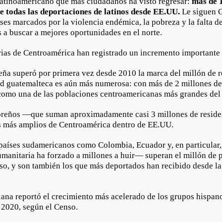
 latinoamericano que más ciudadanos ha visto regresar:
más de 
e todas las deportaciones de latinos desde EE.UU.
Le siguen 
ses marcados por la violencia endémica, la pobreza y la falta d
 a buscar a mejores oportunidades en el norte.
rias de Centroamérica han registrado un incremento importante 
ña superó por primera vez desde 2010 la marca del millón de r
 guatemalteca es aún más numerosa: con más de 2 millones de 
como una de las poblaciones centroamericanas más grandes del
doreños —que suman aproximadamente casi 3 millones de resid
s más amplios de Centroamérica dentro de EE.UU.
aíses sudamericanos como Colombia, Ecuador y, en particular,
umanitaria ha forzado a millones a huir— superan el millón de 
so, y son también los que más deportados han recibido desde l
ana reportó el crecimiento más acelerado de los grupos hispan
 2020, según el Censo.