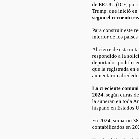
de EE.UU. (ICE, por 
Trump, que inició en
según el recuento re
Para construir este r
interior de los paíse
Al cierre de esta not
respondido a la solic
deportados podría ser
que la registrada en 
aumentaron alrededor
La creciente comuni
2024,
según cifras d
la superan en toda A
hispano en Estados 
En 2024, sumaron 38,
contabilizados en 20