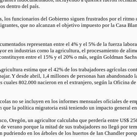
dos dentro del país.
as, los funcionarios del Gobierno siguen frustrados por el ritmo 
igrantes, que no alcanzan el objetivo impuesto por la Casa Bla
.
umentados representan entre el 4% y el 5% de la fuerza laboral 
or en industrias como la agricultura, el procesamiento de alime
constituyen entre el 15% y el 20% o más, según Goldman Sach
gricultura estima que el 42% de los trabajadores agrícolas con
bajar. Y desde abril, 1,4 millones de personas han abandonado l
s cuales 802.000 nacieron en el extranjero, según la Oficina de
colas no se incluyen en los informes mensuales oficiales de em
n que la política migratoria está teniendo un impacto general en
co, Oregón, un agricultor calculaba que perdería entre US$ 2
de verano porque la mitad de sus trabajadores no llegó por tem
n pudriendo en los árboles de los huertos de Ian Chandler porq