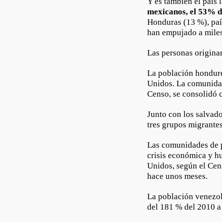
Y es también el país
mexicanos, el 53% d
Honduras (13 %), paí
han empujado a miles
Las personas origina
La población hondure
Unidos. La comunidad
Censo, se consolidó 
Junto con los salva
tres grupos migrante
Las comunidades de p
crisis económica y h
Unidos, según el Cen
hace unos meses.
La población venezol
del 181 % del 2010 a