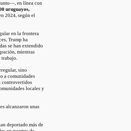
unto—, en línea con
00 uruguayos,
en 2024, según el
ular en la frontera
uces, Trump ha
dadas se han extendido
gración, mientras
 trabajo.
regular, sino
cto a comunidades
n controvertidos
comunidades locales y
nes alcanzaron unas
 han deportado más de
os en puertos de