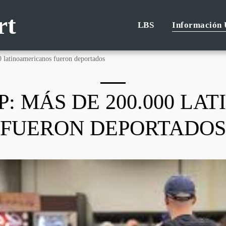
rt
LBS
Información 
 latinoamericanos fueron deportados
: MÁS DE 200.000 L
FUERON DEPORTADOS