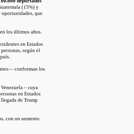
100.000 deportados
Guatemala (15%) y
e oportunidades, que
en los últimos años.
esidentes en Estados
personas, según el
 país.
entes— conforman los
 Venezuela – cuya
personas en Estados
a llegada de Trump
os, con un aumento